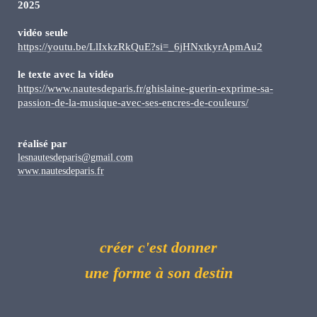
2025
vidéo seule
https://youtu.be/LlIxkzRkQuE?si=_6jHNxtkyrApmAu2
le texte avec la vidéo
https://www.nautesdeparis.fr/ghislaine-guerin-exprime-sa-
passion-de-la-musique-avec-ses-encres-de-couleurs/
réalisé par
lesnautesdeparis@gmail.com
www.nautesdeparis.fr
créer c'est donner
une forme à son destin