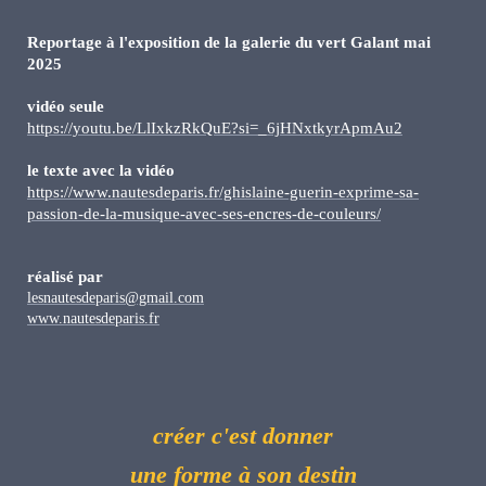
Reportage à l'exposition de la galerie du vert Galant mai
2025
vidéo seule
https://youtu.be/LlIxkzRkQuE?si=_6jHNxtkyrApmAu2
le texte avec la vidéo
https://www.nautesdeparis.fr/ghislaine-guerin-exprime-sa-
passion-de-la-musique-avec-ses-encres-de-couleurs/
réalisé par
lesnautesdeparis@gmail.com
www.nautesdeparis.fr
créer c'est donner
une forme à son destin